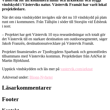
Västervik för att kombinera natur och arkitektur och byggt
vindskydd i Västerviks natur. Västervik Framåt har varit lokal
projektledare.
När det sista vindskyddet invigdes står det nu 10 vindskydd på plats
runt om i kommunen. Från Tällsjön i söder till Storsjön vid Edsbruk
i norr.
– Projektet har gett Västervik 10 nya reseanledningar och totalt gör
det Västervik till en starkare destination om outdoorsegmentet, säger
Jakob Franzén, destinationsutvecklare på Västervik Framåt.
Projektet finansierades av Tjustbygdens Sparbank och genomfördes
tillsammans med Västerviks kommun. Projektledare från ArkNat är
Martin Björklund.
Upptäck vindskydden och läs mer på
vastervik.com/arknat
Arkiverad under:
Blogg-Nyheter
Läsarkommentarer
Footer