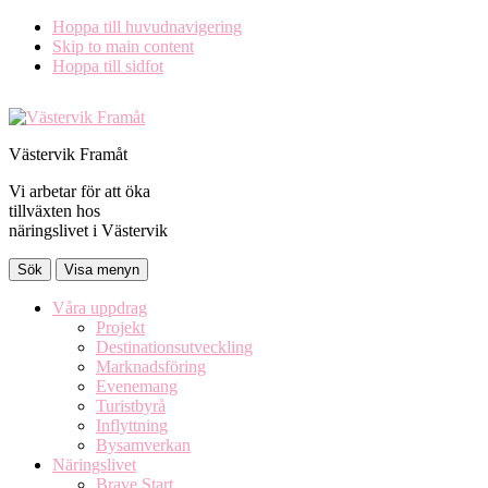
Hoppa till huvudnavigering
Skip to main content
Hoppa till sidfot
Västervik Framåt
Vi arbetar för att öka
tillväxten hos
näringslivet i Västervik
Sök
Visa menyn
Våra uppdrag
Projekt
Destinationsutveckling
Marknadsföring
Evenemang
Turistbyrå
Inflyttning
Bysamverkan
Näringslivet
Brave Start