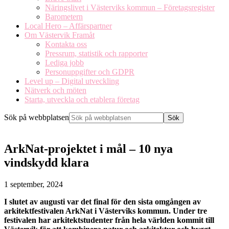
Näringslivet i Västerviks kommun – Företagsregister
Barometern
Local Hero – Affärspartner
Om Västervik Framåt
Kontakta oss
Pressrum, statistik och rapporter
Lediga jobb
Personuppgifter och GDPR
Level up – Digital utveckling
Nätverk och möten
Starta, utveckla och etablera företag
Sök på webbplatsen
ArkNat-projektet i mål – 10 nya
vindskydd klara
1 september, 2024
I slutet av augusti var det final för den sista omgången av
arkitektfestivalen ArkNat i Västerviks kommun. Under tre
festivalen har arkitektstudenter från hela världen kommit till