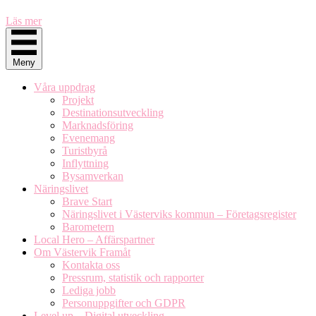
Läs mer
Meny
Våra uppdrag
Projekt
Destinationsutveckling
Marknadsföring
Evenemang
Turistbyrå
Inflyttning
Bysamverkan
Näringslivet
Brave Start
Näringslivet i Västerviks kommun – Företagsregister
Barometern
Local Hero – Affärspartner
Om Västervik Framåt
Kontakta oss
Pressrum, statistik och rapporter
Lediga jobb
Personuppgifter och GDPR
Level up – Digital utveckling