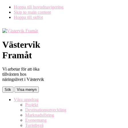
Hoppa till huvudnavigering
Skip to main content
Hoppa till sidfot
Västervik
Framåt
Vi arbetar för att öka
tillväxten hos
näringslivet i Västervik
Sök
Visa menyn
Våra uppdrag
Projekt
Destinationsutveckling
Marknadsföring
Evenemang
Turistbyrå