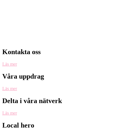
Västervik Framåt arbetar med projekt,
marknadsföring, nätverk, turistbyrå, inflyttarservice,
citysamverkan, bysamverkan,
evenemangssamordning och destinationsutveckling
för att göra Västerviks kommun till en ännu bättre
plats.
Kontakta oss
Läs mer
Våra uppdrag
Läs mer
Delta i våra nätverk
Läs mer
Local hero