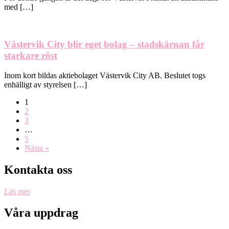
med […]
Västervik City blir eget bolag – stadskärnan får
starkare röst
Inom kort bildas aktiebolaget Västervik City AB. Beslutet togs
enhälligt av styrelsen […]
1
2
3
…
5
Nästa »
Kontakta oss
Läs mer
Våra uppdrag