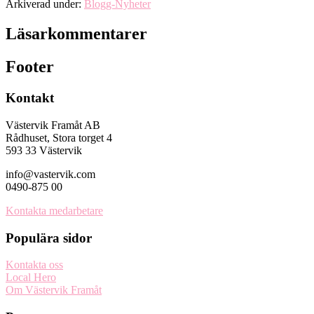
Arkiverad under:
Blogg-Nyheter
Läsarkommentarer
Footer
Kontakt
Västervik Framåt AB
Rådhuset, Stora torget 4
593 33 Västervik
info@vastervik.com
0490-875 00
Kontakta medarbetare
Populära sidor
Kontakta oss
Local Hero
Om Västervik Framåt