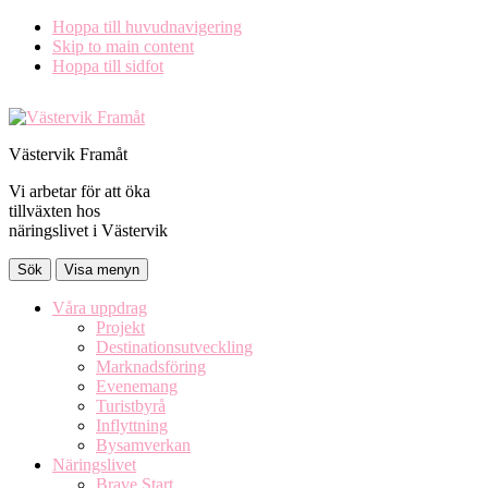
Hoppa till huvudnavigering
Skip to main content
Hoppa till sidfot
Västervik Framåt
Vi arbetar för att öka
tillväxten hos
näringslivet i Västervik
Sök
Visa menyn
Våra uppdrag
Projekt
Destinationsutveckling
Marknadsföring
Evenemang
Turistbyrå
Inflyttning
Bysamverkan
Näringslivet
Brave Start