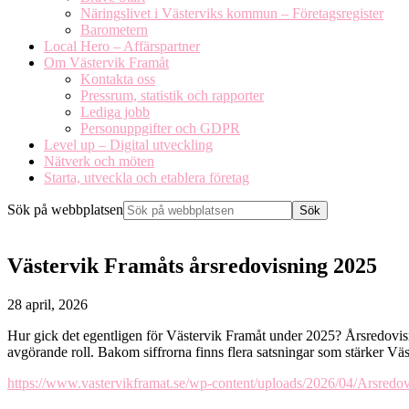
Näringslivet i Västerviks kommun – Företagsregister
Barometern
Local Hero – Affärspartner
Om Västervik Framåt
Kontakta oss
Pressrum, statistik och rapporter
Lediga jobb
Personuppgifter och GDPR
Level up – Digital utveckling
Nätverk och möten
Starta, utveckla och etablera företag
Sök på webbplatsen
Västervik Framåts årsredovisning 2025
28 april, 2026
Hur gick det egentligen för Västervik Framåt under 2025? Årsredovis
avgörande roll. Bakom siffrorna finns flera satsningar som stärker Väs
https://www.vastervikframat.se/wp-content/uploads/2026/04/Arsredov