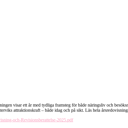
ningen visar ett år med tydliga framsteg för både näringsliv och besö
terviks attraktionskraft – både idag och på sikt. Läs hela årsredovisnin
isning-och-Revisionsberattelse-2025.pdf