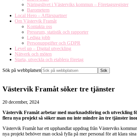
Näringslivet i Västerviks kommun – Företagsregister
Barometern
Local Hero – Affärspartner
Om Västervik Framåt
Kontakta oss
Pressrum, statistik och rapporter
Lediga jobb
Personuppgifter och GDPR
Level up – Digital utveckling
Nätverk och möten
Starta, utveckla och etablera företag
Sök på webbplatsen
Västervik Framåt söker tre tjänster
20 december, 2024
Västervik Framåt arbetar med marknadsföring och utveckling för a
flera nya projekt så söker man nu inte mindre än tre tjänster i
Västervik Framåt har ett upphandlat uppdrag från Västerviks kommun at
nya projekt behöver man också fylla på mer personal för att klara si