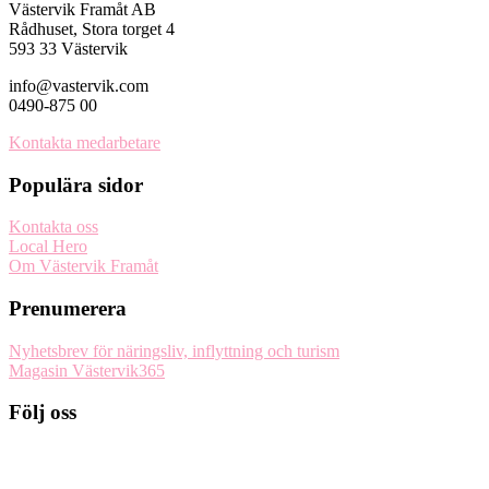
Västervik Framåt AB
Rådhuset, Stora torget 4
593 33 Västervik
info@vastervik.com
0490-875 00
Kontakta medarbetare
Populära sidor
Kontakta oss
Local Hero
Om Västervik Framåt
Prenumerera
Nyhetsbrev för näringsliv, inflyttning och turism
Magasin Västervik365
Följ oss