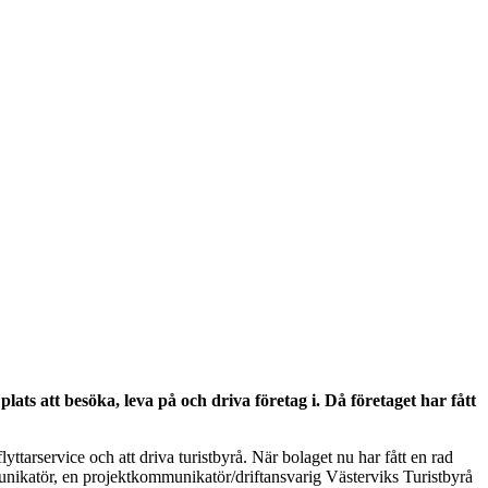
ts att besöka, leva på och driva företag i. Då företaget har fått
arservice och att driva turistbyrå. När bolaget nu har fått en rad
unikatör, en projektkommunikatör/driftansvarig Västerviks Turistbyrå