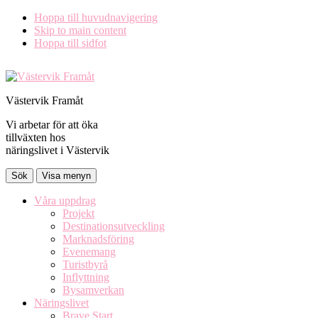
Hoppa till huvudnavigering
Skip to main content
Hoppa till sidfot
Västervik Framåt
Vi arbetar för att öka
tillväxten hos
näringslivet i Västervik
Sök
Visa menyn
Våra uppdrag
Projekt
Destinationsutveckling
Marknadsföring
Evenemang
Turistbyrå
Inflyttning
Bysamverkan
Näringslivet
Brave Start