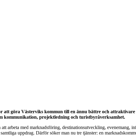
tt göra Västerviks kommun till en ännu bättre och attraktivare pla
nom kommunikation, projektledning och turistbyråverksamhet.
t arbeta med marknadsföring, destinationsutveckling, evenemang, inflytt
na samtliga uppdrag. Därför söker man nu tre tjänster: en marknadskomm