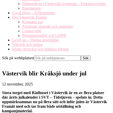
Näringslivet i Västerviks kommun – Företagsregister
Barometern
Local Hero – Affärspartner
Om Västervik Framåt
Kontakta oss
Pressrum, statistik och rapporter
Lediga jobb
Personuppgifter och GDPR
Level up – Digital utveckling
Nätverk och möten
Starta, utveckla och etablera företag
Sök på webbplatsen
Västervik blir Kråksjö under jul
12 november, 2025
Stora torget med Rådhuset i Västervik är en av flera platser
där årets julkalender i SVT – Tidstjuven – spelats in. Detta
uppmärksammas nu på flera sätt och inför julen är Västervik
Framåt med och tar fram både utställning och
kampanjmaterial.