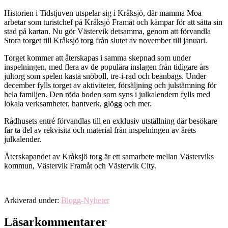
Historien i Tidstjuven utspelar sig i Kråksjö, där mamma Moa
arbetar som turistchef på Kråksjö Framåt och kämpar för att sätta sin
stad på kartan. Nu gör Västervik detsamma, genom att förvandla
Stora torget till Kråksjö torg från slutet av november till januari.
Torget kommer att återskapas i samma skepnad som under
inspelningen, med flera av de populära inslagen från tidigare års
jultorg som spelen kasta snöboll, tre-i-rad och beanbags. Under
december fylls torget av aktiviteter, försäljning och julstämning för
hela familjen. Den röda boden som syns i julkalendern fylls med
lokala verksamheter, hantverk, glögg och mer.
Rådhusets entré förvandlas till en exklusiv utställning där besökare
får ta del av rekvisita och material från inspelningen av årets
julkalender.
Återskapandet av Kråksjö torg är ett samarbete mellan Västerviks
kommun, Västervik Framåt och Västervik City.
Arkiverad under:
Blogg-Nyheter
Läsarkommentarer