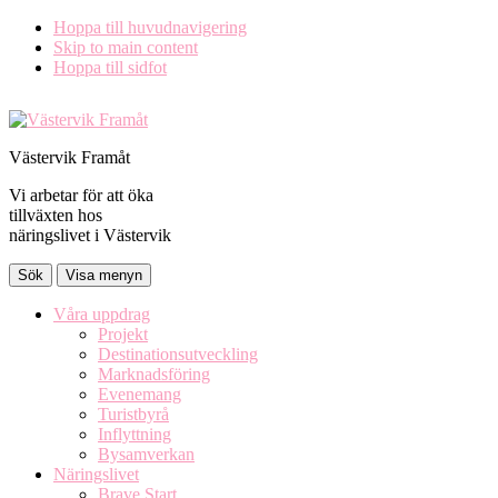
Hoppa till huvudnavigering
Skip to main content
Hoppa till sidfot
Västervik Framåt
Vi arbetar för att öka
tillväxten hos
näringslivet i Västervik
Sök
Visa menyn
Våra uppdrag
Projekt
Destinationsutveckling
Marknadsföring
Evenemang
Turistbyrå
Inflyttning
Bysamverkan
Näringslivet
Brave Start