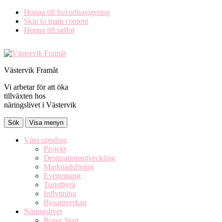
Hoppa till huvudnavigering
Skip to main content
Hoppa till sidfot
Västervik Framåt
Vi arbetar för att öka
tillväxten hos
näringslivet i Västervik
Sök
Visa menyn
Våra uppdrag
Projekt
Destinationsutveckling
Marknadsföring
Evenemang
Turistbyrå
Inflyttning
Bysamverkan
Näringslivet
Brave Start