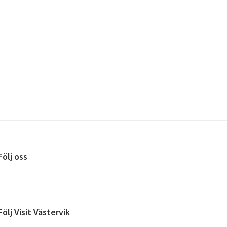
Följ oss
Följ Visit Västervik