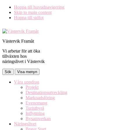
Hoppa till huvudnavigering
Skip to main content
Hoppa till sidfot
Västervik Framåt
Vi arbetar för att öka
tillväxten hos
näringslivet i Västervik
Sök
Visa menyn
Våra uppdrag
Projekt
Destinationsutveckling
Marknadsföring
Evenemang
Turistbyrå
Inflyttning
Bysamverkan
Näringslivet
Brave Start