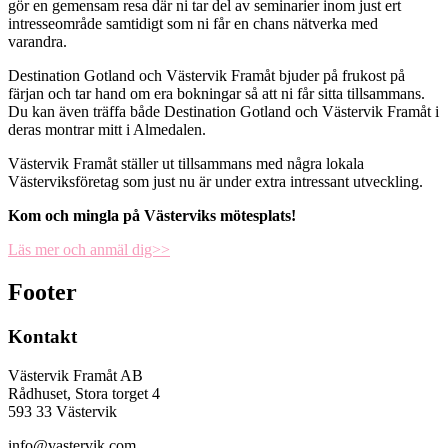
gör en gemensam resa där ni tar del av seminarier inom just ert
intresseområde samtidigt som ni får en chans nätverka med
varandra.
Destination Gotland och Västervik Framåt bjuder på frukost på
färjan och tar hand om era bokningar så att ni får sitta tillsammans.
Du kan även träffa både Destination Gotland och Västervik Framåt i
deras montrar mitt i Almedalen.
Västervik Framåt ställer ut tillsammans med några lokala
Västerviksföretag som just nu är under extra intressant utveckling.
Kom och mingla på Västerviks mötesplats!
Läs mer och anmäl dig>>
Footer
Kontakt
Västervik Framåt AB
Rådhuset, Stora torget 4
593 33 Västervik
info@vastervik.com