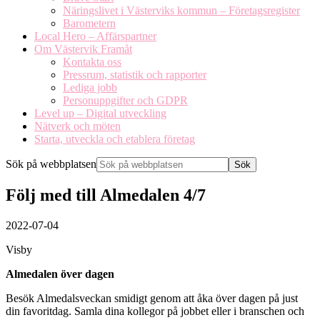
Näringslivet i Västerviks kommun – Företagsregister
Barometern
Local Hero – Affärspartner
Om Västervik Framåt
Kontakta oss
Pressrum, statistik och rapporter
Lediga jobb
Personuppgifter och GDPR
Level up – Digital utveckling
Nätverk och möten
Starta, utveckla och etablera företag
Sök på webbplatsen
Följ med till Almedalen 4/7
2022-07-04
Visby
Almedalen över dagen
Besök Almedalsveckan smidigt genom att åka över dagen på just
din favoritdag. Samla dina kollegor på jobbet eller i branschen och