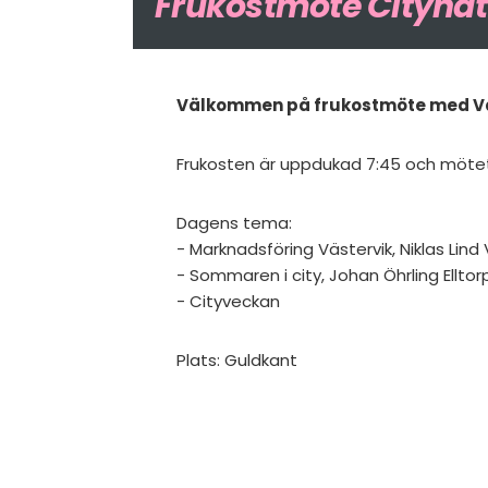
Frukostmöte Citynä
Välkommen på frukostmöte med Väs
Frukosten är uppdukad 7:45 och mötet
Dagens tema:
- Marknadsföring Västervik, Niklas Lind
- Sommaren i city, Johan Öhrling Ellto
- Cityveckan
Plats: Guldkant