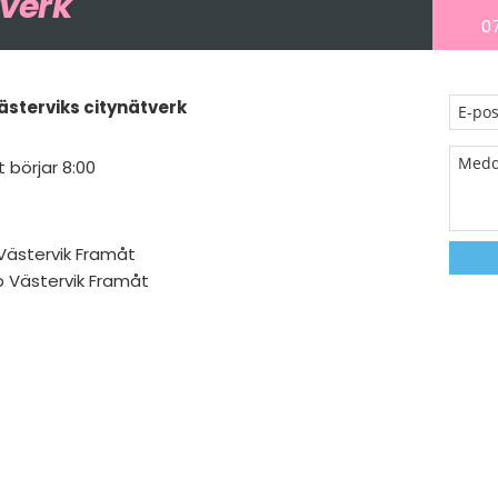
tverk
07
terviks citynätverk
 börjar 8:00
 Västervik Framåt
rp Västervik Framåt