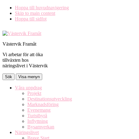
Hoppa till huvudnavigering
Skip to main content
Hoppa till sidfot
Västervik Framåt
Vi arbetar för att öka
tillväxten hos
näringslivet i Västervik
Sök
Visa menyn
Våra uppdrag
Projekt
Destinationsutveckling
Marknadsföring
Evenemang
Turistbyrå
Inflyttning
Bysamverkan
Näringslivet
Brave Start