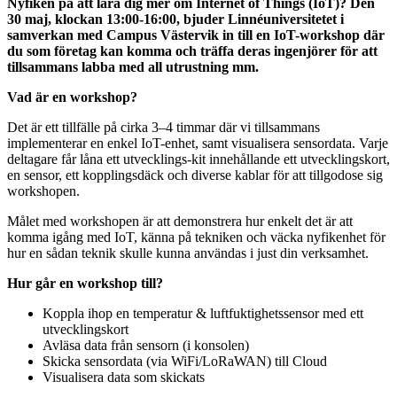
Nyfiken på att lära dig mer om Internet of Things (IoT)? Den
30 maj, klockan
13:00-
16:00,
bjuder Linnéuniversitetet i
samverkan med Campus Västervik in till en IoT-workshop där
du som företag kan komma och träffa deras ingenjörer för att
tillsammans labba med all utrustning mm.
Vad är en workshop?
Det är ett tillfälle på cirka 3–4 timmar där vi tillsammans
implementerar en enkel IoT-enhet, samt visualisera sensordata. Varje
deltagare får låna ett utvecklings-kit innehållande ett utvecklingskort,
en sensor, ett kopplingsdäck och diverse kablar för att tillgodose sig
workshopen.
Målet med workshopen är att demonstrera hur enkelt det är att
komma igång med IoT, känna på tekniken och väcka nyfikenhet för
hur en sådan teknik skulle kunna användas i just din verksamhet.
Hur går en workshop till?
Koppla ihop en temperatur & luftfuktighetssensor med ett
utvecklingskort
Avläsa data från sensorn (i konsolen)
Skicka sensordata (via WiFi/LoRaWAN) till Cloud
Visualisera data som skickats