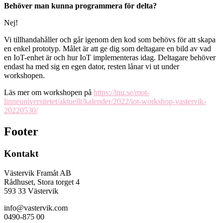
Behöver man kunna programmera för delta?
Nej!
Vi tillhandahåller och går igenom den kod som behövs för att skapa
en enkel prototyp. Målet är att ge dig som deltagare en bild av vad
en IoT-enhet är och hur IoT implementeras idag. Deltagare behöver
endast ha med sig en egen dator, resten lånar vi ut under
workshopen.
Läs mer om workshopen på
https://lnu.se/mot-
linneuniversitetet/aktuellt/kalender/2022/iot-workshop-vastervik-
20220530/
Footer
Kontakt
Västervik Framåt AB
Rådhuset, Stora torget 4
593 33 Västervik
info@vastervik.com
0490-875 00