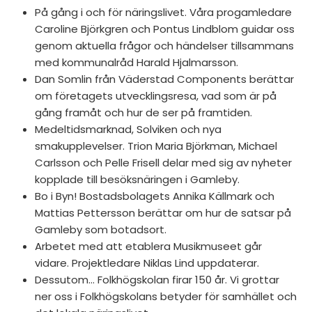
På gång i och för näringslivet. Våra progamledare
Caroline Björkgren och Pontus Lindblom guidar oss
genom aktuella frågor och händelser tillsammans
med kommunalråd Harald Hjalmarsson.
Dan Somlin från Väderstad Components berättar
om företagets utvecklingsresa, vad som är på
gång framåt och hur de ser på framtiden.
Medeltidsmarknad, Solviken och nya
smakupplevelser. Trion Maria Björkman, Michael
Carlsson och Pelle Frisell delar med sig av nyheter
kopplade till besöksnäringen i Gamleby.
Bo i Byn! Bostadsbolagets Annika Källmark och
Mattias Pettersson berättar om hur de satsar på
Gamleby som botadsort.
Arbetet med att etablera Musikmuseet går
vidare. Projektledare Niklas Lind uppdaterar.
Dessutom… Folkhögskolan firar 150 år. Vi grottar
ner oss i Folkhögskolans betyder för samhället och