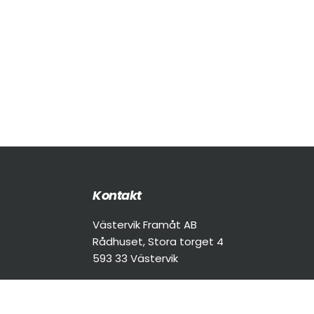
Footer
Kontakt
Västervik Framåt AB
Rådhuset, Stora torget 4
593 33 Västervik
info@vastervik.com
0490-875 00