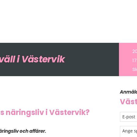
20
äll i Västervik
17
Sl
Anmälan
Väst
ns näringsliv i Västervik?
ngsliv och affärer.