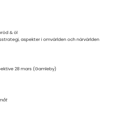
röd & öl
sstrategi, aspekter i omvärlden och närvärlden
spektive 28 mars (Gamleby)
amåt