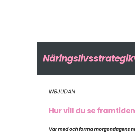
Näringslivsstrategikv
INBJUDAN
Hur vill du se framtide
Var med och forma morgondagens näri