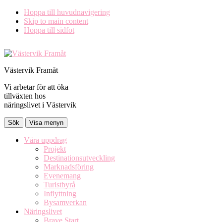
Hoppa till huvudnavigering
Skip to main content
Hoppa till sidfot
Västervik Framåt
Vi arbetar för att öka
tillväxten hos
näringslivet i Västervik
Sök
Visa menyn
Våra uppdrag
Projekt
Destinationsutveckling
Marknadsföring
Evenemang
Turistbyrå
Inflyttning
Bysamverkan
Näringslivet
Brave Start