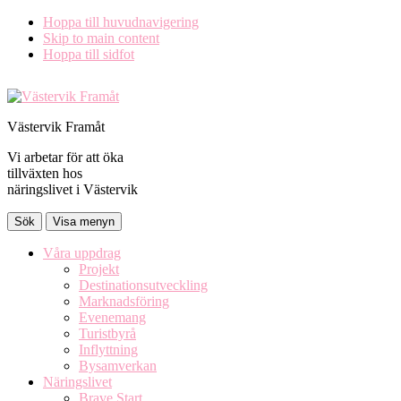
Hoppa till huvudnavigering
Skip to main content
Hoppa till sidfot
Västervik Framåt
Vi arbetar för att öka
tillväxten hos
näringslivet i Västervik
Sök
Visa menyn
Våra uppdrag
Projekt
Destinationsutveckling
Marknadsföring
Evenemang
Turistbyrå
Inflyttning
Bysamverkan
Näringslivet
Brave Start