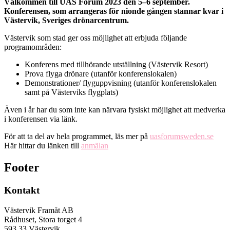
Välkommen till UAS Forum 2023 den 5–6 september.
Konferensen, som arrangeras för nionde gången stannar kvar i
Västervik, Sveriges drönarcentrum.
Västervik som stad ger oss möjlighet att erbjuda följande
programområden:
Konferens med tillhörande utställning (Västervik Resort)
Prova flyga drönare (utanför konferenslokalen)
Demonstrationer/ flyguppvisning (utanför konferenslokalen
samt på Västerviks flygplats)
Även i år har du som inte kan närvara fysiskt möjlighet att medverka
i konferensen via länk.
För att ta del av hela programmet, läs mer på
uasforumsweden.se
Här hittar du länken till
anmälan
Footer
Kontakt
Västervik Framåt AB
Rådhuset, Stora torget 4
593 33 Västervik