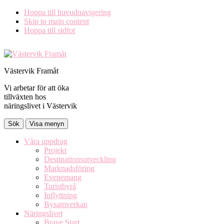
Hoppa till huvudnavigering
Skip to main content
Hoppa till sidfot
Västervik Framåt
Vi arbetar för att öka
tillväxten hos
näringslivet i Västervik
Sök
Visa menyn
Våra uppdrag
Projekt
Destinationsutveckling
Marknadsföring
Evenemang
Turistbyrå
Inflyttning
Bysamverkan
Näringslivet
Brave Start