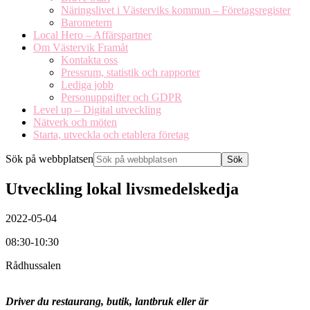
Näringslivet i Västerviks kommun – Företagsregister
Barometern
Local Hero – Affärspartner
Om Västervik Framåt
Kontakta oss
Pressrum, statistik och rapporter
Lediga jobb
Personuppgifter och GDPR
Level up – Digital utveckling
Nätverk och möten
Starta, utveckla och etablera företag
Sök på webbplatsen
Utveckling lokal livsmedelskedja
2022-05-04
08:30-10:30
Rådhussalen
Driver du restaurang, butik, lantbruk eller är