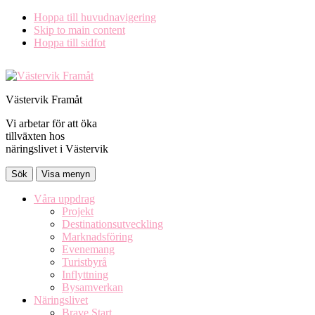
Hoppa till huvudnavigering
Skip to main content
Hoppa till sidfot
Västervik Framåt
Vi arbetar för att öka
tillväxten hos
näringslivet i Västervik
Sök
Visa menyn
Våra uppdrag
Projekt
Destinationsutveckling
Marknadsföring
Evenemang
Turistbyrå
Inflyttning
Bysamverkan
Näringslivet
Brave Start