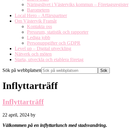
Näringslivet i Västerviks kommun – Företagsregister
Barometern
Local Hero – Affärspartner
Om Västervik Framåt
Kontakta oss
Pressrum, statistik och rapporter
Lediga jobb
Personuppgifter och GDPR
Level up – Digital utveckling
Nätverk och möten
Starta, utveckla och etablera företag
Sök på webbplatsen
Inflyttarträff
Inflyttarträff
22 april, 2024
by
Välkommen på en inflyttarlunch med stadsvandring.