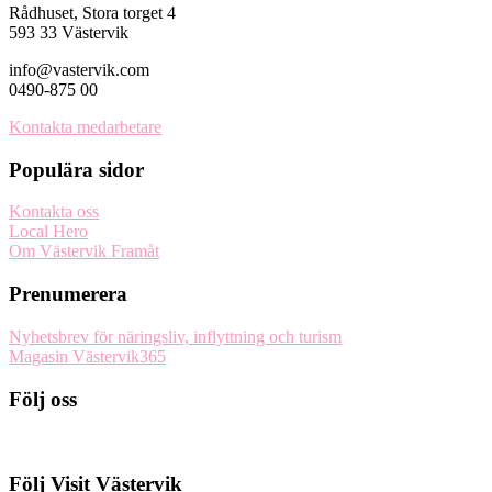
Rådhuset, Stora torget 4
593 33 Västervik
info@vastervik.com
0490-875 00
Kontakta medarbetare
Populära sidor
Kontakta oss
Local Hero
Om Västervik Framåt
Prenumerera
Nyhetsbrev för näringsliv, inflyttning och turism
Magasin Västervik365
Följ oss
Följ Visit Västervik