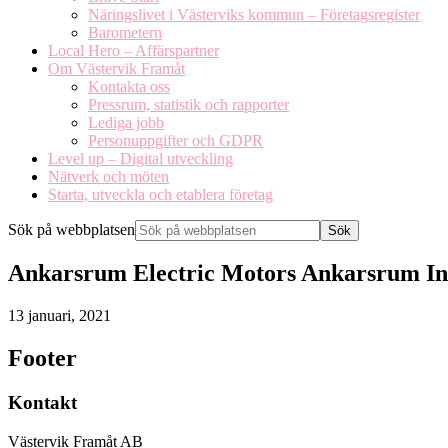
Näringslivet i Västerviks kommun – Företagsregister
Barometern
Local Hero – Affärspartner
Om Västervik Framåt
Kontakta oss
Pressrum, statistik och rapporter
Lediga jobb
Personuppgifter och GDPR
Level up – Digital utveckling
Nätverk och möten
Starta, utveckla och etablera företag
Sök på webbplatsen
Ankarsrum Electric Motors Ankarsrum In
13 januari, 2021
Footer
Kontakt
Västervik Framåt AB