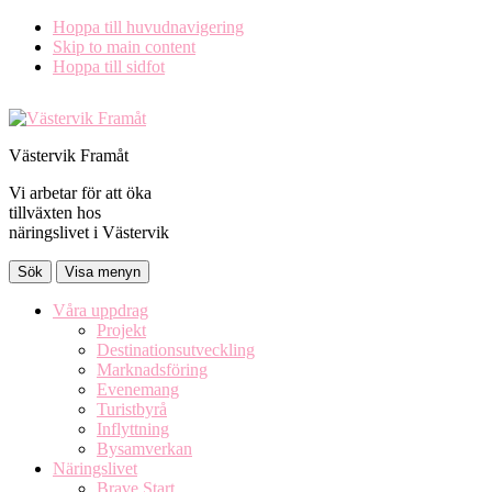
Hoppa till huvudnavigering
Skip to main content
Hoppa till sidfot
Västervik Framåt
Vi arbetar för att öka
tillväxten hos
näringslivet i Västervik
Sök
Visa menyn
Våra uppdrag
Projekt
Destinationsutveckling
Marknadsföring
Evenemang
Turistbyrå
Inflyttning
Bysamverkan
Näringslivet
Brave Start