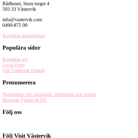
Rådhuset, Stora torget 4
593 33 Västervik
info@vastervik.com
0490-875 00
Kontakta medarbetare
Populära sidor
Kontakta oss
Local Hero
Om Västervik Framåt
Prenumerera
Nyhetsbrev för näringsliv, inflyttning och turism
Magasin Västervik365
Följ oss
Följ Visit Västervik