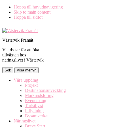
Hoppa till huvudnavigering
Skip to main content
Hoppa till sidfot
Västervik Framåt
Vi arbetar för att öka
tillväxten hos
näringslivet i Västervik
Sök
Visa menyn
Våra uppdrag
Projekt
Destinationsutveckling
Marknadsföring
Evenemang
Turistbyrå
Inflyttning
Bysamverkan
Näringslivet
Brave Start