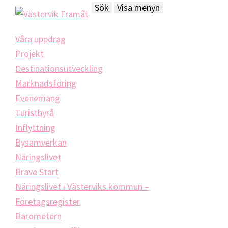
Hoppa
Skip
Hoppa
Sök
Visa menyn
till
to
till
Västervik
Vi
Framåt
huvudnavigering
main
sidfot
Våra uppdrag
arbetar
content
Projekt
för
Destinationsutveckling
att
Marknadsföring
öka
Evenemang
tillväxten
Turistbyrå
hos
Inflyttning
näringslivet
Bysamverkan
i
Näringslivet
Västervik
Brave Start
Näringslivet i Västerviks kommun –
Företagsregister
Barometern