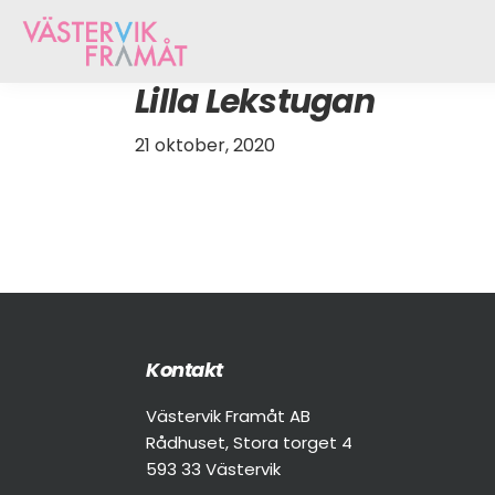
Hoppa
Skip
Hoppa
till
to
till
huvudnavigering
main
sidfot
Västervik
Vi
Lilla Lekstugan
content
Framåt
arbetar
för
21 oktober, 2020
att
öka
tillväxten
hos
näringslivet
i
Västervik
Footer
Kontakt
Västervik Framåt AB
Rådhuset, Stora torget 4
593 33 Västervik