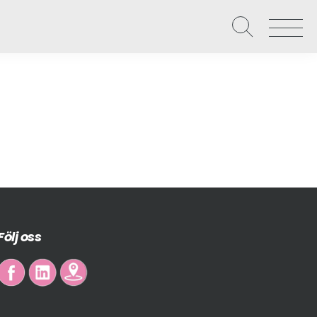
Våra uppdrag
Näringslivet
Local Hero – Affärspartner
Om Västervik Framåt
Level up – Digital utveckling
Nätverk och möten
Följ oss
Starta, utveckla och etablera företag