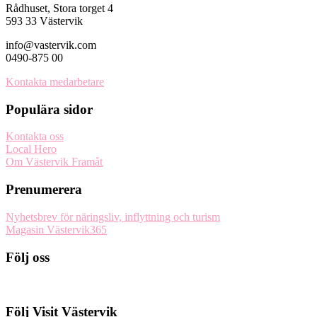
Rådhuset, Stora torget 4
593 33 Västervik
info@vastervik.com
0490-875 00
Kontakta medarbetare
Populära sidor
Kontakta oss
Local Hero
Om Västervik Framåt
Prenumerera
Nyhetsbrev för näringsliv, inflyttning och turism
Magasin Västervik365
Följ oss
Följ Visit Västervik