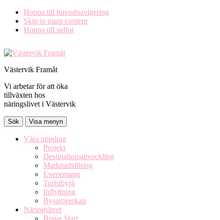
Hoppa till huvudnavigering
Skip to main content
Hoppa till sidfot
Västervik Framåt
Vi arbetar för att öka
tillväxten hos
näringslivet i Västervik
Sök
Visa menyn
Våra uppdrag
Projekt
Destinationsutveckling
Marknadsföring
Evenemang
Turistbyrå
Inflyttning
Bysamverkan
Näringslivet
Brave Start