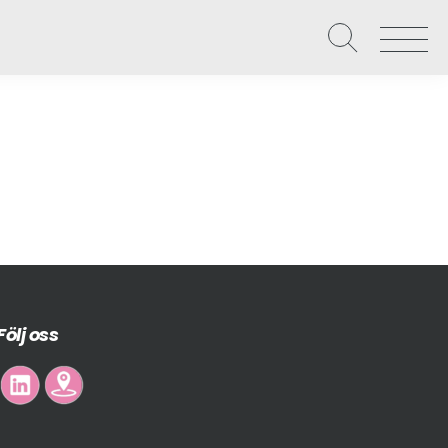
Våra uppdrag
Näringslivet
Local Hero – Affärspartner
Om Västervik Framåt
Level up – Digital utveckling
Nätverk och möten
Följ oss
Starta, utveckla och etablera företag