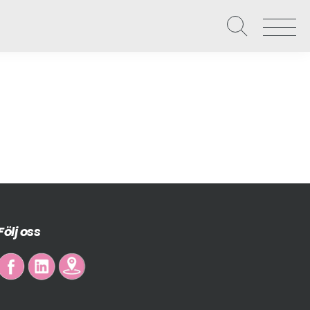
Våra uppdrag
Näringslivet
Local Hero – Affärspartner
Om Västervik Framåt
Level up – Digital utveckling
Nätverk och möten
Följ oss
Starta, utveckla och etablera företag