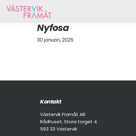
Hoppa
Skip
Hoppa
till
to
till
huvudnavigering
main
sidfot
Västervik
Vi
Nyfosa
content
Framåt
arbetar
för
30 januari, 2025
att
öka
tillväxten
hos
näringslivet
i
Västervik
Footer
Kontakt
Västervik Framåt AB
Rådhuset, Stora torget 4
593 33 Västervik