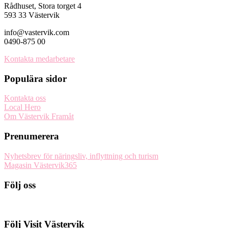
Rådhuset, Stora torget 4
593 33 Västervik
info@vastervik.com
0490-875 00
Kontakta medarbetare
Populära sidor
Kontakta oss
Local Hero
Om Västervik Framåt
Prenumerera
Nyhetsbrev för näringsliv, inflyttning och turism
Magasin Västervik365
Följ oss
Följ Visit Västervik