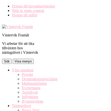
Hoppa till huvudnavigering
Skip to main content
Hoppa till sidfot
Västervik Framåt
Vi arbetar för att öka
tillväxten hos
näringslivet i Västervik
Sök
Visa menyn
Våra uppdrag
Projekt
Destinationsutveckling
Marknadsföring
Evenemang
Turistbyrå
Inflyttning
Bysamverkan
Näringslivet
Brave Start