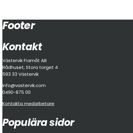
Footer
Kontakt
Västervik Framåt AB
Rådhuset, Stora torget 4
593 33 Västervik
info@vastervik.com
0490-875 00
Kontakta medarbetare
Populära sidor