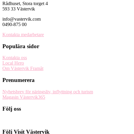
Rådhuset, Stora torget 4
593 33 Västervik
info@vastervik.com
0490-875 00
Kontakta medarbetare
Populära sidor
Kontakta oss
Local Hero
Om Västervik Framåt
Prenumerera
Nyhetsbrev för näringsliv, inflyttning och turism
Magasin Västervik365
Följ oss
Följ Visit Västervik