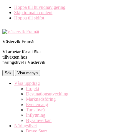
Hoppa till huvudnavigering
Skip to main content
Hoppa till sidfot
Västervik Framåt
Vi arbetar för att öka
tillväxten hos
näringslivet i Västervik
Sök
Visa menyn
Våra uppdrag
Projekt
Destinationsutveckling
Marknadsföring
Evenemang
Turistbyrå
Inflyttning
Bysamverkan
Näringslivet
Brave Start