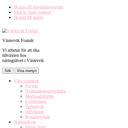
Hoppa till huvudnavigering
Skip to main content
Hoppa till sidfot
Västervik Framåt
Vi arbetar för att öka
tillväxten hos
näringslivet i Västervik
Sök
Visa menyn
Våra uppdrag
Projekt
Destinationsutveckling
Marknadsföring
Evenemang
Turistbyrå
Inflyttning
Bysamverkan
Näringslivet
Brave Start