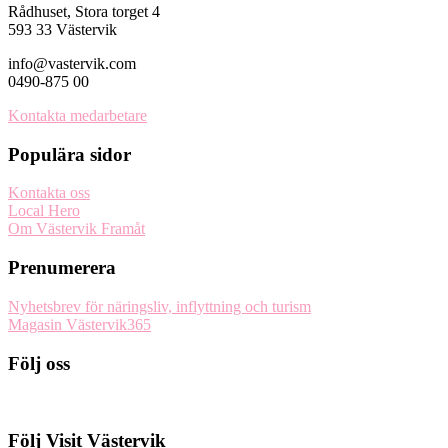
Rådhuset, Stora torget 4
593 33 Västervik
info@vastervik.com
0490-875 00
Kontakta medarbetare
Populära sidor
Kontakta oss
Local Hero
Om Västervik Framåt
Prenumerera
Nyhetsbrev för näringsliv, inflyttning och turism
Magasin Västervik365
Följ oss
Följ Visit Västervik