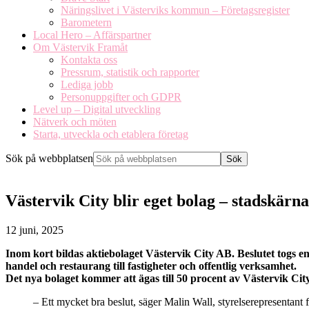
Näringslivet i Västerviks kommun – Företagsregister
Barometern
Local Hero – Affärspartner
Om Västervik Framåt
Kontakta oss
Pressrum, statistik och rapporter
Lediga jobb
Personuppgifter och GDPR
Level up – Digital utveckling
Nätverk och möten
Starta, utveckla och etablera företag
Sök på webbplatsen
Västervik City blir eget bolag – stadskärna
12 juni, 2025
Inom kort bildas aktiebolaget Västervik City AB. Beslutet togs en
handel och restaurang till fastigheter och offentlig verksamhet.
Det nya bolaget kommer att ägas till 50 procent av Västervik City 
– Ett mycket bra beslut, säger Malin Wall, styrelserepresentant 