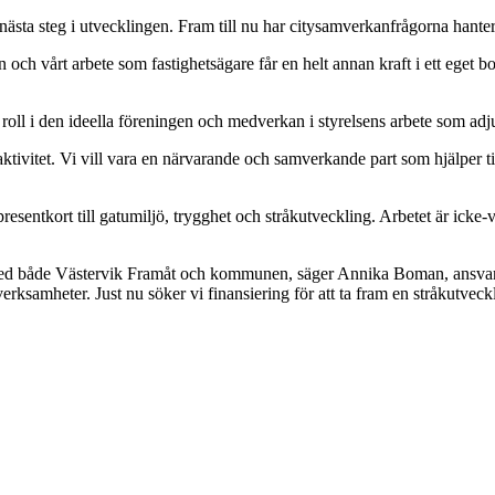
å nästa steg i utvecklingen. Fram till nu har citysamverkanfrågorna hante
an och vårt arbete som fastighetsägare får en helt annan kraft i ett eget
roll i den ideella föreningen och medverkan i styrelsens arbete som ad
vitet. Vi vill vara en närvarande och samverkande part som hjälper till
esentkort till gatumiljö, trygghet och stråkutveckling. Arbetet är icke
 med både Västervik Framåt och kommunen, säger Annika Boman, ansvarig f
t verksamheter. Just nu söker vi finansiering för att ta fram en stråkutv