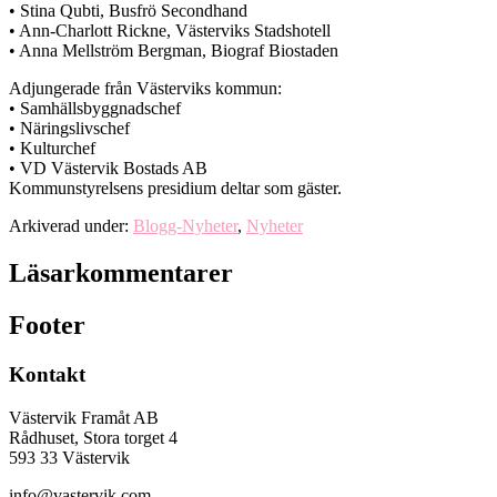
• Stina Qubti, Busfrö Secondhand
• Ann-Charlott Rickne, Västerviks Stadshotell
• Anna Mellström Bergman, Biograf Biostaden
Adjungerade från Västerviks kommun:
• Samhällsbyggnadschef
• Näringslivschef
• Kulturchef
• VD Västervik Bostads AB
Kommunstyrelsens presidium deltar som gäster.
Arkiverad under:
Blogg-Nyheter
,
Nyheter
Läsarkommentarer
Footer
Kontakt
Västervik Framåt AB
Rådhuset, Stora torget 4
593 33 Västervik
info@vastervik.com