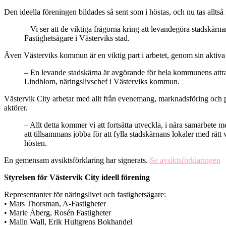
Den ideella föreningen bildades så sent som i höstas, och nu tas allts
– Vi ser att de viktiga frågorna kring att levandegöra stadskärn
Fastighetsägare i Västerviks stad.
Även Västerviks kommun är en viktig part i arbetet, genom sin aktiva 
– En levande stadskärna är avgörande för hela kommunens attrakti
Lindblom, näringslivschef i Västerviks kommun.
Västervik City arbetar med allt från evenemang, marknadsföring och pr
aktörer.
– Allt detta kommer vi att fortsätta utveckla, i nära samarbete
att tillsammans jobba för att fylla stadskärnans lokaler med rät
hösten.
En gemensam avsiktsförklaring har signerats.
Se avsiktsförklaringen
Styrelsen för Västervik City ideell förening
Representanter för näringslivet och fastighetsägare:
• Mats Thorsman, A-Fastigheter
• Marie Åberg, Rosén Fastigheter
• Malin Wall, Erik Hultgrens Bokhandel