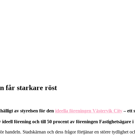
n får starkare röst
hälligt av styrelsen för den
ideella föreningen Västervik City
– ett
ideell förening och till 50 procent av föreningen Fastighetsägare i
för handeln. Stadskärnan och dess frågor förtjänar en större tydlighet o