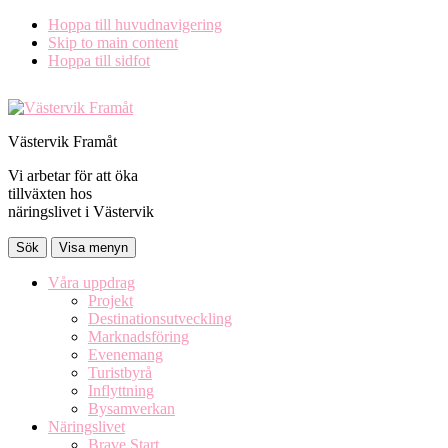
Hoppa till huvudnavigering
Skip to main content
Hoppa till sidfot
Västervik Framåt
Vi arbetar för att öka
tillväxten hos
näringslivet i Västervik
Sök
Visa menyn
Våra uppdrag
Projekt
Destinationsutveckling
Marknadsföring
Evenemang
Turistbyrå
Inflyttning
Bysamverkan
Näringslivet
Brave Start