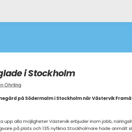
glade i Stockholm
n Öhrling
nnegård på Södermalm i Stockholm när Västervik Framåt 
 upp alla möjligheter Västervik erbjuder inom jobb, näringsliv
ivare på plats och 135 nyfikna Stockholmare hade anmält sig t