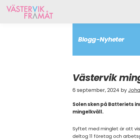
Hoppa
Skip
Hoppa
till
to
till
huvudnavigering
main
sidfot
Västervik
Vi
content
Framåt
arbetar
för
Blogg-Nyheter
att
öka
tillväxten
hos
Västervik min
näringslivet
i
Västervik
6 september, 2024
by
Joha
Solen sken på Batteriets i
mingelkväll.
Syftet med minglet är att visa
deltog 11 företag och arbetsg