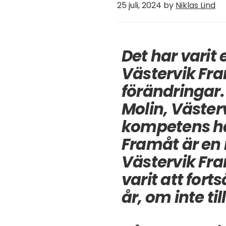
25 juli, 2024
by
Niklas Lind
Det har varit 
Västervik Fra
förändringar. 
Molin, Väster
kompetens har
Framåt är en 
Västervik Fra
varit att for
år, om inte ti