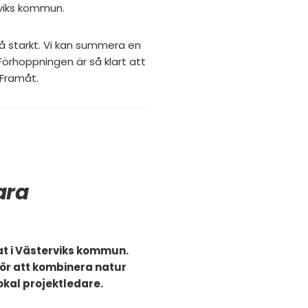
rviks kommun.
 så starkt. Vi kan summera en
 Förhoppningen är så klart att
 Framåt.
ara
Nat i Västerviks kommun.
för att kombinera natur
okal projektledare.