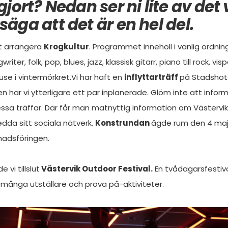
gjort? Nedan ser ni lite av det 
äga att det är en hel del.
tt arrangera
Krogkultur
. Programmet innehöll i vanlig ordnin
riter, folk, pop, blues, jazz, klassisk gitarr, piano till rock, vi
use i vintermörkret.Vi har haft en
inflyttarträff
på Stadshote
 har vi ytterligare ett par inplanerade. Glöm inte att infor
ssa träffar. Där får man matnyttig information om Västervik 
edda sitt sociala nätverk.
Konstrundan
ägde rum den 4 maj 
knadsföringen.
 vi tillslut
Västervik Outdoor Festival.
En tvådagarsfestiva
många utställare och prova på-aktiviteter.