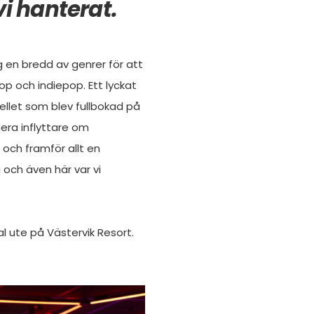
vi hanterat.
g en bredd av genrer för att
spop och indiepop. Ett lyckat
llet som blev fullbokad på
mera inflyttare om
och framför allt en
och även här var vi
l ute på Västervik Resort.