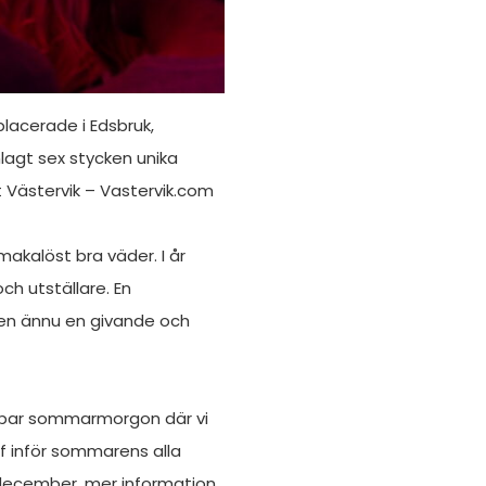
placerade i Edsbruk,
lagt sex stycken unika
at Västervik – Vastervik.com
akalöst bra väder. I år
ch utställare. En
 en ännu en givande och
bar sommarmorgon där vi
f inför sommarens alla
 december, mer information