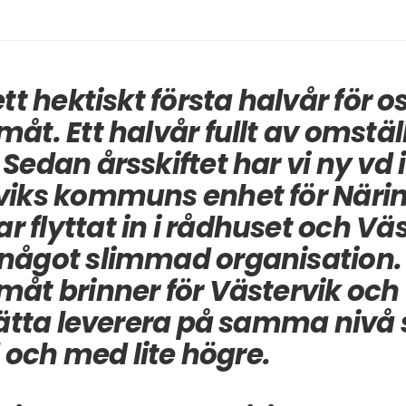
ett hektiskt första halvår för o
måt. Ett halvår fullt av omstä
Sedan årsskiftet har vi ny vd 
viks kommuns enhet för Närin
 flyttat in i rådhuset och Väs
något slimmad organisation. A
måt brinner för Västervik och
tsätta leverera på samma nivå
ll och med lite högre.