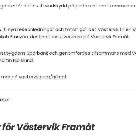
igdes står det nu 10 vindskydd på plats runt om i kommunen. Fr
k 10 nya reseanledningar och totalt gör det Västervik till en
ob Franzén, destinationsutvecklare på Västervik Framåt.
 Tjustbygdens Sparbank och genomfördes tillsammans med V
artin Björklund.
s mer på
vastervik.com/arknat
eter
r för Västervik Framåt