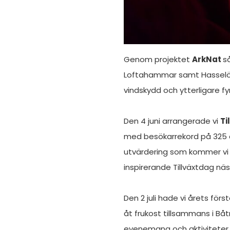
Genom projektet
ArkNat
s
Loftahammar samt Hasselö. V
vindskydd och ytterligare fy
Den 4 juni arrangerade vi
Ti
med besökarrekord på 325 del
utvärdering som kommer vi a
inspirerande Tillväxtdag näs
Den 2 juli hade vi årets förs
åt frukost tillsammans i B
evenemang och aktiviteter.