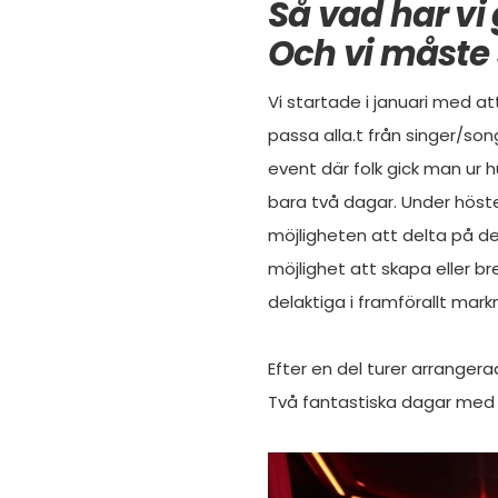
Så vad har vi 
Och vi måste s
Vi startade i januari med a
passa alla.t från singer/songw
event där folk gick man ur h
bara två dagar. Under hösten
möjligheten att delta på de
möjlighet att skapa eller br
delaktiga i framförallt mar
Efter en del turer arrangerade
Två fantastiska dagar med 