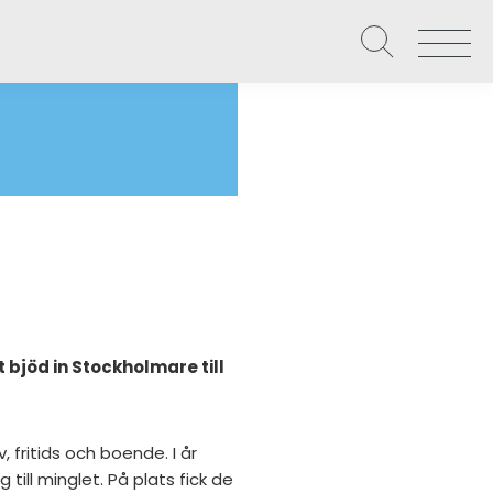
Våra uppdrag
Näringslivet
Local Hero – Affärspartner
Om Västervik Framåt
Level up – Digital utveckling
Nätverk och möten
bjöd in Stockholmare till
Starta, utveckla och etablera företag
, fritids och boende. I år
ill minglet. På plats fick de