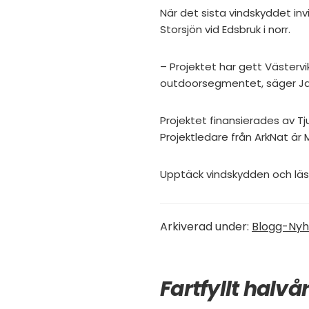
När det sista vindskyddet inv
Storsjön vid Edsbruk i norr.
– Projektet har gett Västervi
outdoorsegmentet, säger Jak
Projektet finansierades av
Projektledare från ArkNat är M
Upptäck vindskydden och lä
Arkiverad under:
Blogg-Nyh
Fartfyllt halvå