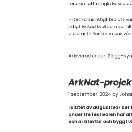
förutom att mingla lyssna p
– Det känns riktigt bra att va
riktigt lyckad kväll som var 
vi bidrar till fler kommuninvå
Arkiverad under:
Blogg-Nyh
ArkNat-projekt
1 september, 2024
by
Johan
I slutet av augusti var de
Under tre festivalen har ar
och arkitektur och byggt vi