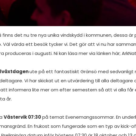
å finns det nu tre nya unika vindskydd i kommunen, dessa är 
äl värda ett besök tycker vi. Det gör att vi nu har samman
ra produceras i augusti. Ni kan läsa mer via länken här; ArkN
llväxtdagen
ute på ett fantastiskt Gränsö med sedvanligt m
tagare. Vi har skickat ut en utvärdering till alla deltagare o
tt informera lite mer om efter semestern så att vi alla får
ta år.
ta
Västervik 07:30
på temat Evenemangssommar. En under
åtmansgränd. En frukost som fungerade som en typ av kick-of
 Preliminära datum inför höstens 07:30 är 18 oktober och 13