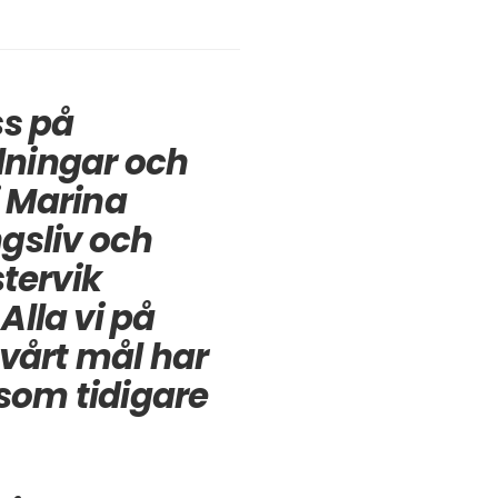
ss på
llningar och
i Marina
gsliv och
tervik
lla vi på
 vårt mål har
 som tidigare