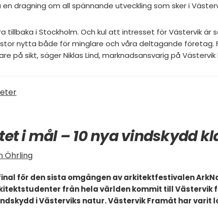
å en dragning om all spännande utveckling som sker i Väste
ra tillbaka i Stockholm. Och kul att intresset för Västervik är
till stor nytta både för minglare och våra deltagande företag.
nare på sikt, säger Niklas Lind, marknadsansvarig på Västervik
eter
et i mål – 10 nya vindskydd kl
 Öhrling
t final för den sista omgången av arkitektfestivalen Ark
kitektstudenter från hela världen kommit till Västervik 
ndskydd i Västerviks natur. Västervik Framåt har varit l