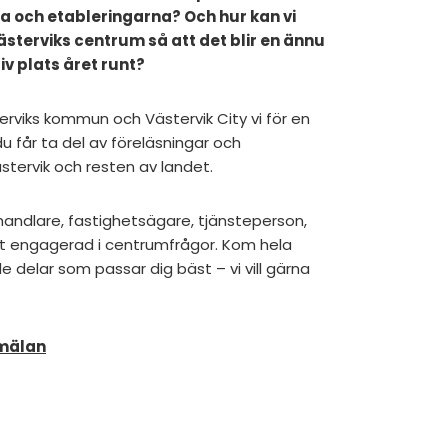
 och etableringarna? Och hur kan vi
sterviks centrum så att det blir en ännu
v plats året runt?
erviks kommun och Västervik City vi för en
u får ta del av föreläsningar och
stervik och resten av landet.
är handlare, fastighetsägare, tjänsteperson,
ätt engagerad i centrumfrågor. Kom hela
e delar som passar dig bäst – vi vill gärna
nmälan