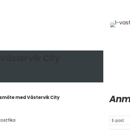
Västervik City
Anm
öte med Västervik City
kostfika