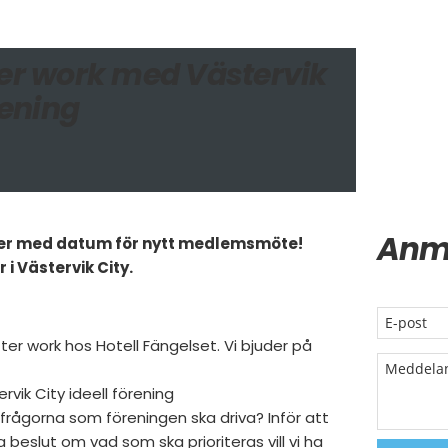
ter work med Västervik
rening
Anm
mer med datum för nytt medlemsmöte!
i Västervik City.
ter work hos Hotell Fängelset. Vi bjuder på
vik City ideell förening
e frågorna som föreningen ska driva? Inför att
 beslut om vad som ska prioriteras vill vi ha