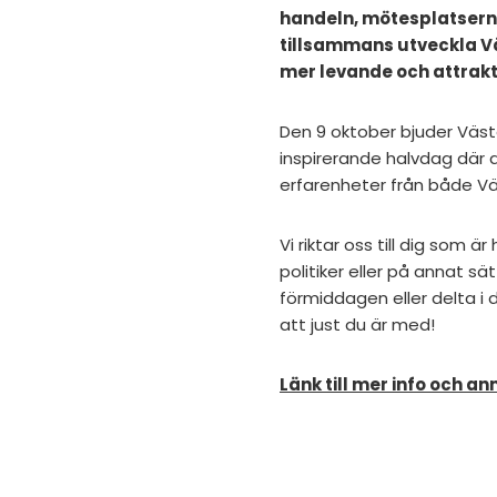
handeln, mötesplatserna
tillsammans utveckla Vä
mer levande och attrakti
Den 9 oktober bjuder Väst
inspirerande halvdag där d
erfarenheter från både Vä
Vi riktar oss till dig som 
politiker eller på annat s
förmiddagen eller delta i d
att just du är med!
Länk till mer info och a