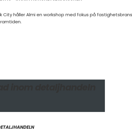
k City håller Almi en workshop med fokus på fastighetsbran
 framtiden.
d inom detaljhandeln
DETALJHANDELN