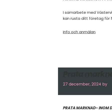
I samarbete med Västervi
kan rusta ditt företag för
Info och anmälan
Prata markna
27 december, 2024
by
PRATA MARKNAD- INOM 