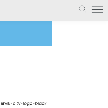
Våra uppdrag
Näringslivet
Local Hero – Affärspartner
Om Västervik Framåt
Level up – Digital utveckling
Nätverk och möten
Starta, utveckla och etablera företag