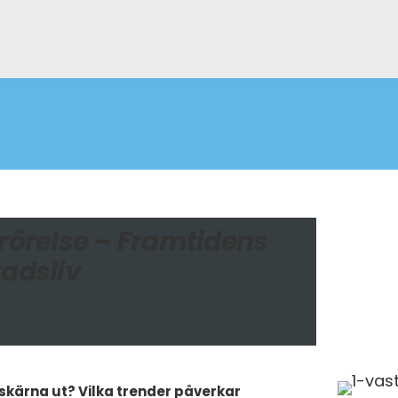
rörelse – Framtidens
tadsliv
skärna ut? Vilka trender påverkar