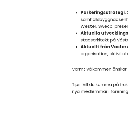
Parkeringsstrategi.
samhällsbyggnadsenh
Wester, Sweco, presen
Aktuella utveckling
stadsarkitekt på Väst
Aktuellt från Västerv
organisation, aktivite
Varmt välkommen önskar Vä
Tips: Vill du komma på fr
nya medlemmar i förenin