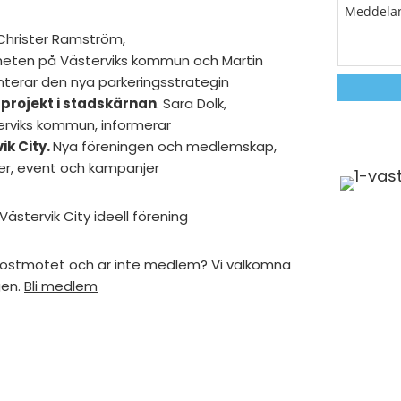
Christer Ramström,
eten på Västerviks kommun och Martin
terar den nya parkeringsstrategin
sprojekt i stadskärnan
. Sara Dolk,
erviks kommun, informerar
ik City.
Nya föreningen och medlemskap,
ter, event och kampanjer
stervik City ideell förening
ukostmötet och är inte medlem? Vi välkomna
gen.
Bli medlem