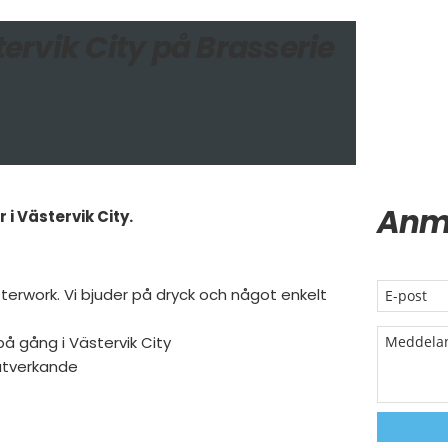
rvik City på Brasserie
Anm
i Västervik City.
fterwork. Vi bjuder på dryck och något enkelt
å gång i Västervik City
nätverkande