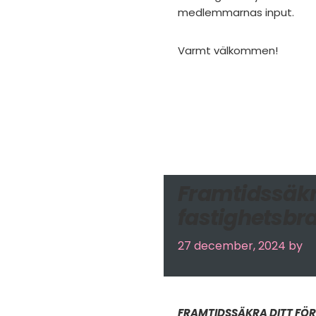
medlemmarnas input.
Varmt välkommen!
Framtidssäkr
fastighetsbr
27 december, 2024
by
FRAMTIDSSÄKRA DITT FÖ