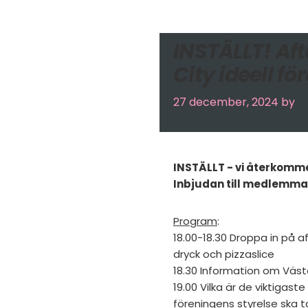
INSTÄLLT! Af
City ideell fö
27 december, 2024
by
INSTÄLLT - vi återkom
Inbjudan till medlemmar 
Program
:
18.00-18.30 Droppa in på af
dryck och pizzaslice
18.30 Information om Väster
19.00 Vilka är de viktigast
föreningens styrelse ska ta