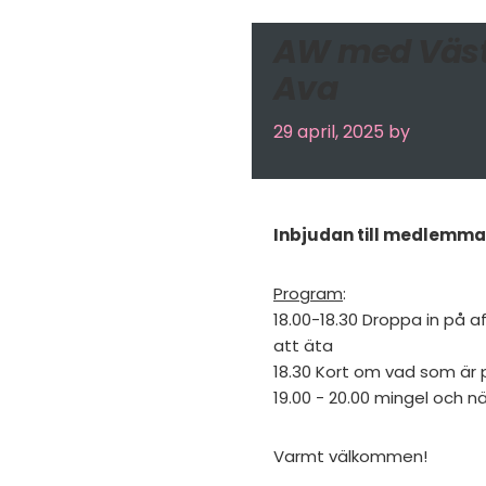
AW med Väste
Ava
29 april, 2025
by
Inbjudan till medlemmar 
Program
:
18.00-18.30 Droppa in på a
att äta
18.30 Kort om vad som är p
19.00 - 20.00 mingel och 
Varmt välkommen!