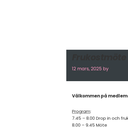
Frukostmöte 
12 mars, 2025
by
Välkommen på medlemsm
Program
:
7.45 – 8.00 Drop in och fru
8.00 – 9.45 Möte